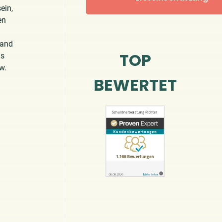
ein,
en
land
TOP
hs
w.
BEWERTET