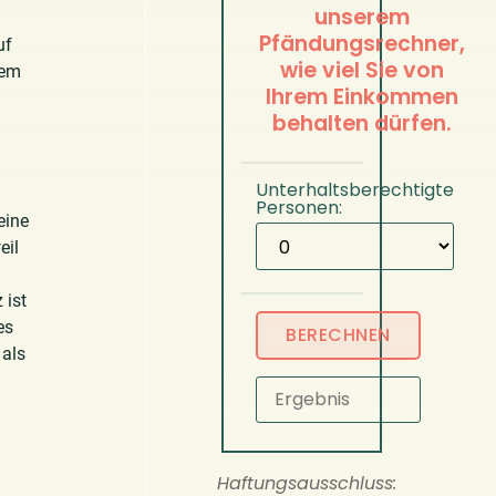
unserem
Pfändungsrechner,
uf
wie viel Sie von
nem
Ihrem Einkommen
behalten dürfen.
Unterhaltsberechtigte
Personen:
eine
eil
 ist
es
 als
Haftungsausschluss: