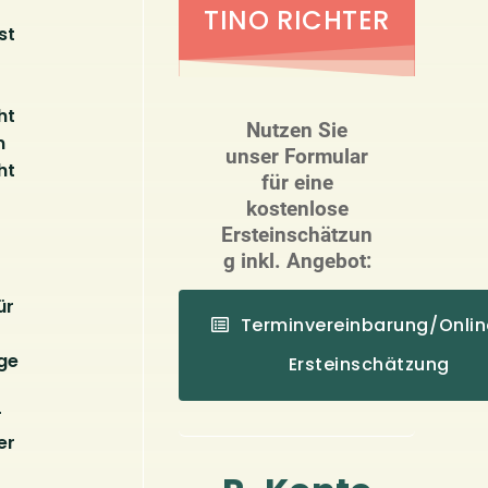
TINO RICHTER
st
ht
Nutzen Sie
n
unser Formular
ht
für eine
kostenlose
Ersteinschätzun
g inkl. Angebot:
ür
Terminvereinbarung/Onlin
ge
Ersteinschätzung
r
er