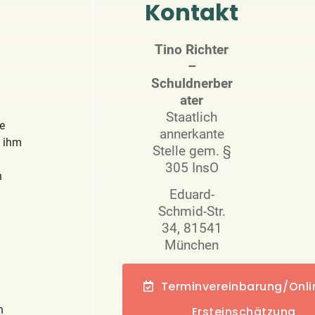
Kontakt
Tino Richter
–
Schuldnerber
ater
Staatlich
ie
annerkante
 ihm
Stelle gem. §
305 InsO
n
Eduard-
Schmid-Str.
34, 81541
München
Terminvereinbarung/Onli
n
Ersteinschätzung