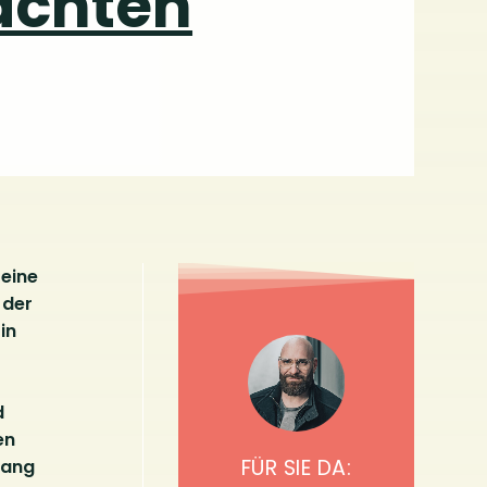
eachten
 eine
 der
in
d
en
FÜR SIE DA:
gang