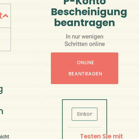
P-Konto
Bescheinigung
t
beantragen
In nur wenigen
Schritten online
ONLINE
BEANTRAGEN
g
n
Testen Sie mit
icht